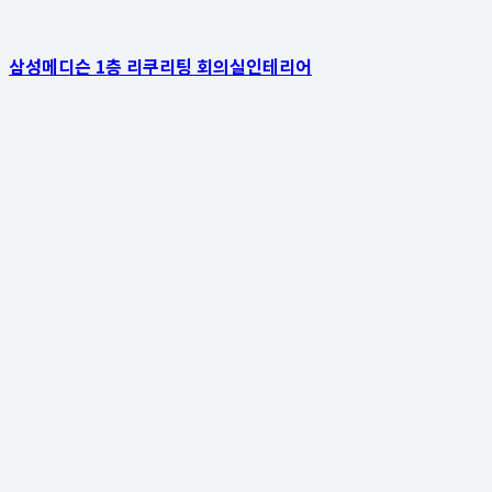
삼성메디슨 1층 리쿠리팅 회의실인테리어