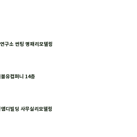
교연구소 썬팅 명패리모델링
블유컴퍼니 14층
진앰디빌딩 사무실리모델링